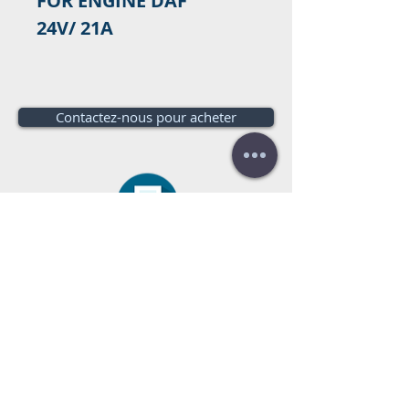
FOR ENGINE DAF
24V/ 21A
Contactez-nous pour acheter
Besoin d'un budget?
Estimation
gratuite!
appelez-nous:
+34 672016686
+34
954968944