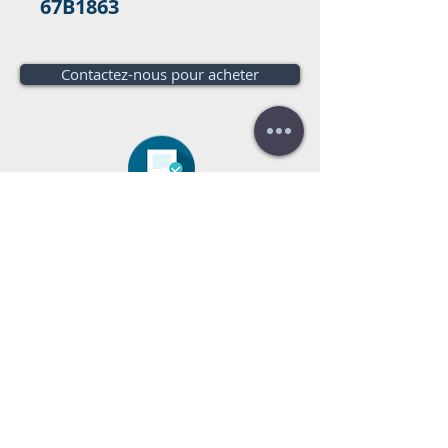
67B1863
Contactez-nous pour acheter
Besoin d'un budget?
Estimation
gratuite!
appelez-nous:
+34 672016686
+34
954968944
E-mail:
info@farrantrading.com
Sales@farrantrading.com