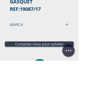
GASQUET
REF:19087/17
MARCA
MAK
Contactez-nous pour acheter
Besoin d'un budget?
Estimation
gratuite!
appelez-nous:
+34 672016686
+34