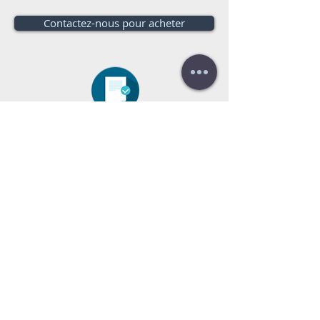
Contactez-nous pour acheter
Besoin d'un budget?
Estimation
gratuite!
appelez-nous:
+34 672016686
+34
954968944
E-mail:
info@farrantrading.com
Sales@farrantrading.com