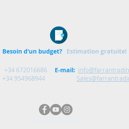
Besoin d'un budget?
Estimation gratuite!
+34 672016686
E-mail:
info@farrantradi
4968944
Sales@farrantrad
© Farran Marine Trading S.L.