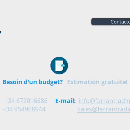
Contacte
7
Besoin d'un budget?
Estimation gratuite!
+34 672016686
E-mail:
info@farrantradi
4968944
Sales@farrantrad